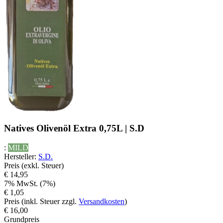
Natives Olivenöl Extra 0,75L | S.D
:
MILD
Hersteller
:
S.D.
Preis (exkl. Steuer)
€ 14,95
7% MwSt. (7%)
€ 1,05
Preis (inkl. Steuer zzgl.
Versandkosten
)
€ 16,00
Grundpreis